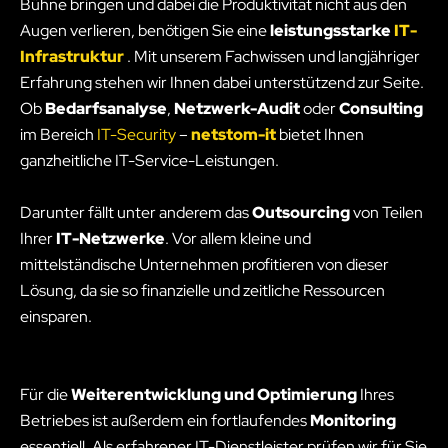
Bühne bringen und dabei die Produktivität nicht aus den
Augen verlieren, benötigen Sie eine
leistungsstarke
IT-
Infrastruktur
. Mit unserem Fachwissen und langjähriger
Erfahrung stehen wir Ihnen dabei unterstützend zur Seite.
Ob
Bedarfsanalyse
,
Netzwerk-Audit
oder
Consulting
im Bereich
IT-Security
–
netstom-it
bietet Ihnen
ganzheitliche IT-Service-Leistungen.
Darunter fällt unter anderem das
Outsourcing
von Teilen
Ihrer
IT-Netzwerke
. Vor allem kleine und
mittelständische Unternehmen profitieren von dieser
Lösung, da sie so finanzielle und zeitliche Ressourcen
einsparen.
Für die
Weiterentwicklung und Optimierung
Ihres
Betriebes ist außerdem ein fortlaufendes
Monitoring
essentiell. Als erfahrener IT-Dienstleister prüfen wir für Sie